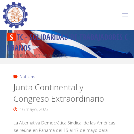
S
T
C
-
S
O
L
I
D
A
R
I
D
A
D
D
E
T
R
A
B
A
J
A
D
O
R
E
S
C
U
B
A
N
O
S
POR CUBA Y LOS TRABAJADORES
Noticias
Junta Continental y
Congreso Extraordinario
16 mayo, 2023
La Alternativa Democrática Sindical de las Américas
se reúne en Panamá del 15 al 17 de mayo para