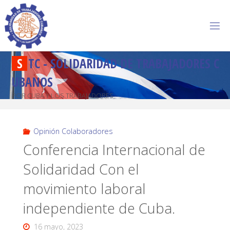
S
T
C
-
S
O
L
I
D
A
R
I
D
A
D
D
E
T
R
A
B
A
J
A
D
O
R
E
S
C
U
B
A
N
O
S
POR CUBA Y LOS TRABAJADORES
Opinión Colaboradores
Conferencia Internacional de
Solidaridad Con el
movimiento laboral
independiente de Cuba.
16 mayo, 2023