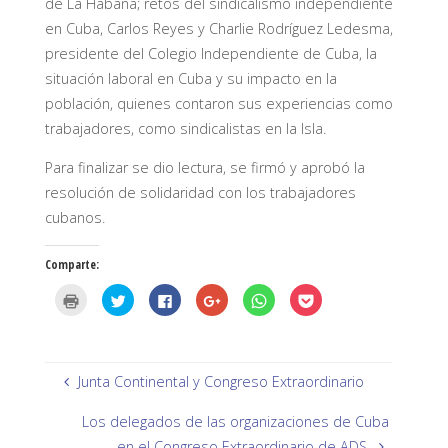
de La Habana; retos del sindicalismo independiente
en Cuba, Carlos Reyes y Charlie Rodríguez Ledesma,
presidente del Colegio Independiente de Cuba, la
situación laboral en Cuba y su impacto en la
población, quienes contaron sus experiencias como
trabajadores, como sindicalistas en la Isla.
Para finalizar se dio lectura, se firmó y aprobó la
resolución de solidaridad con los trabajadores
cubanos.
Comparte:
H
H
H
H
H
H
a
a
a
a
a
a
z
z
z
z
z
z
c
c
c
c
c
c
l
l
l
l
l
l
i
i
i
i
i
i
c
c
c
c
c
c
p
p
p
p
p
p
Junta Continental y Congreso Extraordinario
a
a
a
a
a
a
r
r
r
r
r
r
a
a
a
a
a
a
Los delegados de las organizaciones de Cuba
i
c
c
c
c
c
m
o
o
o
o
o
en el Congreso Extraordinario de ADS.