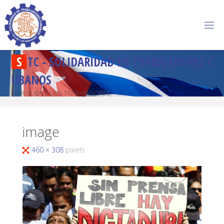
S
T
C
-
S
O
L
I
D
A
R
I
D
A
D
D
E
T
R
A
B
A
J
A
D
O
R
E
S
C
U
B
A
N
O
S
POR CUBA Y LOS TRABAJADORES
image
460 × 308
pixels