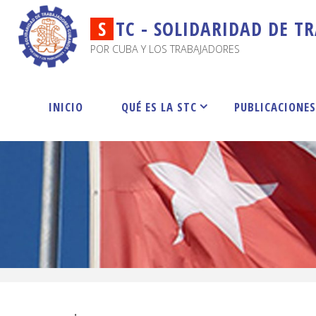
S
T
C
-
S
O
L
I
D
A
R
I
D
A
D
D
E
T
R
POR CUBA Y LOS TRABAJADORES
INICIO
QUÉ ES LA STC
PUBLICACIONE