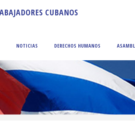
A
B
A
J
A
D
O
R
E
S
C
U
B
A
N
O
S
S
NOTICIAS
DERECHOS HUMANOS
ASAMBL