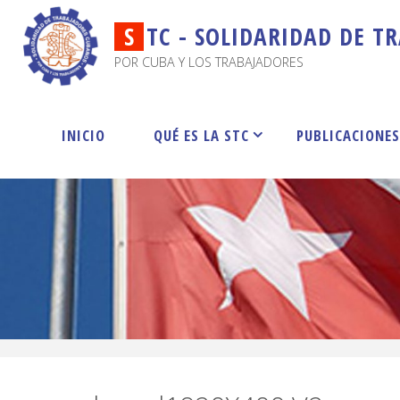
S
T
C
-
S
O
L
I
D
A
R
I
D
A
D
D
E
T
R
POR CUBA Y LOS TRABAJADORES
INICIO
QUÉ ES LA STC
PUBLICACIONE