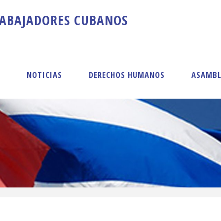
A
B
A
J
A
D
O
R
E
S
C
U
B
A
N
O
S
S
NOTICIAS
DERECHOS HUMANOS
ASAMBL