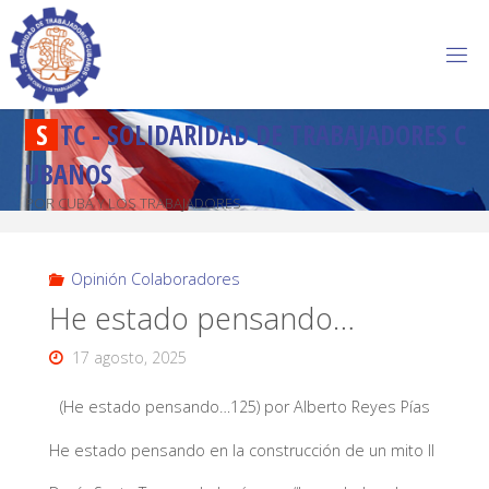
S
T
C
-
S
O
L
I
D
A
R
I
D
A
D
D
E
T
R
A
B
A
J
A
D
O
R
E
S
C
U
B
A
N
O
S
POR CUBA Y LOS TRABAJADORES
Opinión Colaboradores
He estado pensando…
17 agosto, 2025
(He estado pensando…125) por Alberto Reyes Pías
He estado pensando en la construcción de un mito II