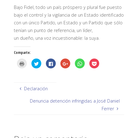
Bajo Fidel, todo un país próspero y plural fue puesto
bajo el control y la vigilancia de un Estado identificado
con un único Partido, un Estado y un Partido que sólo
tenían un punto de referencia, un líder,
un dueño, una voz incuestionable: la suya.
Comparte:
H
H
H
H
H
H
a
a
a
a
a
a
z
z
z
z
z
z
c
c
c
c
c
c
l
l
l
l
l
l
i
i
i
i
i
i
c
c
c
c
c
c
p
p
p
p
p
p
Declaración
a
a
a
a
a
a
r
r
r
r
r
r
a
a
a
a
a
a
Denuncia detención infringidas a José Daniel
i
c
c
c
c
c
m
o
o
o
o
o
Ferrer
p
m
m
m
m
m
r
p
p
p
p
p
i
a
a
a
a
a
m
r
r
r
r
r
i
t
t
t
t
t
r
i
i
i
i
i
(
r
r
r
r
r
S
e
e
e
e
e