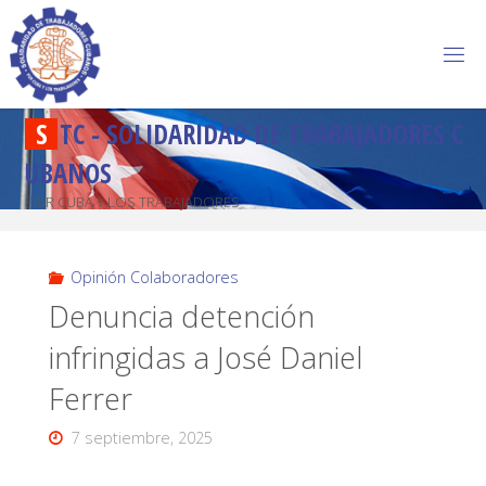
S
T
C
-
S
O
L
I
D
A
R
I
D
A
D
D
E
T
R
A
B
A
J
A
D
O
R
E
S
C
U
B
A
N
O
S
POR CUBA Y LOS TRABAJADORES
Opinión Colaboradores
Denuncia detención
infringidas a José Daniel
Ferrer
7 septiembre, 2025