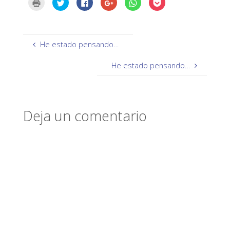
H
H
H
H
H
H
a
a
a
a
a
a
z
z
z
z
z
z
c
c
c
c
c
c
l
l
l
l
l
l
i
i
i
i
i
i
c
c
c
c
c
c
p
p
p
p
p
p
He estado pensando…
a
a
a
a
a
a
r
r
r
r
r
r
a
a
a
a
a
a
He estado pensando…
i
c
c
c
c
c
m
o
o
o
o
o
p
m
m
m
m
m
r
p
p
p
p
p
i
a
a
a
a
a
m
r
r
r
r
r
i
t
t
t
t
t
Deja un comentario
r
i
i
i
i
i
(
r
r
r
r
r
S
e
e
e
e
e
e
n
n
n
n
n
a
T
F
G
W
P
b
w
a
o
h
o
r
i
c
o
a
c
e
t
e
g
t
k
e
t
b
l
s
e
n
e
o
e
A
t
u
r
o
+
p
(
n
(
k
(
p
S
a
S
(
S
(
e
v
e
S
e
S
a
e
a
e
a
e
b
n
b
a
b
a
r
t
r
b
r
b
e
a
e
r
e
r
e
n
e
e
e
e
n
a
n
e
n
e
u