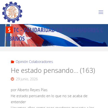
S
T
C
-
S
O
L
I
D
A
R
I
D
A
D
D
E
T
R
A
B
A
J
A
D
O
R
E
S
C
U
B
A
N
O
S
POR CUBA Y LOS TRABAJADORES
Opinión Colaboradores
He estado pensando… (163)
29 junio, 2026
por Alberto Reyes Pías
He estado pensando en lo que no se acaba de
entender
Llevamos años como esos roedores mascota a los