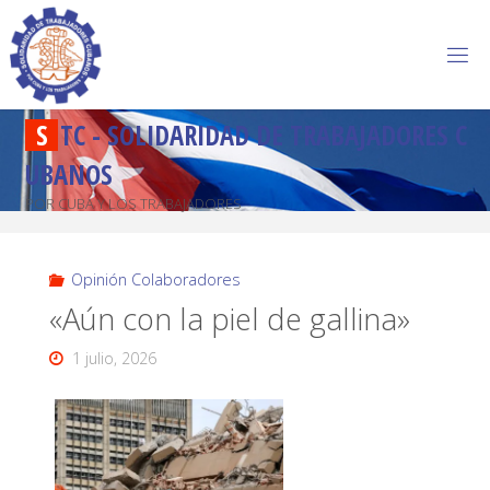
S
T
C
-
S
O
L
I
D
A
R
I
D
A
D
D
E
T
R
A
B
A
J
A
D
O
R
E
S
C
U
B
A
N
O
S
POR CUBA Y LOS TRABAJADORES
Opinión Colaboradores
«Aún con la piel de gallina»
1 julio, 2026