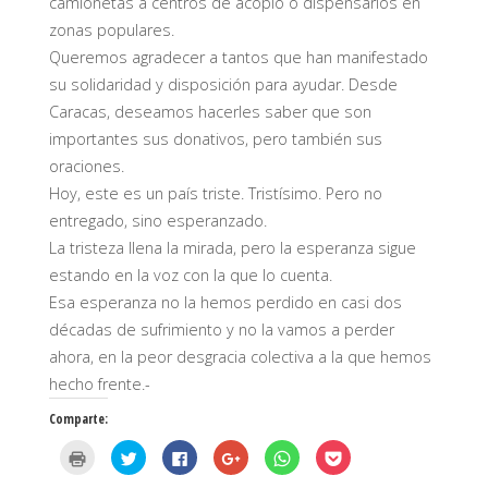
camionetas a centros de acopio o dispensarios en
zonas populares.
Queremos agradecer a tantos que han manifestado
su solidaridad y disposición para ayudar. Desde
Caracas, deseamos hacerles saber que son
importantes sus donativos, pero también sus
oraciones.
Hoy, este es un país triste. Tristísimo. Pero no
entregado, sino esperanzado.
La tristeza llena la mirada, pero la esperanza sigue
estando en la voz con la que lo cuenta.
Esa esperanza no la hemos perdido en casi dos
décadas de sufrimiento y no la vamos a perder
ahora, en la peor desgracia colectiva a la que hemos
hecho frente.-
Comparte:
H
H
H
H
H
H
a
a
a
a
a
a
z
z
z
z
z
z