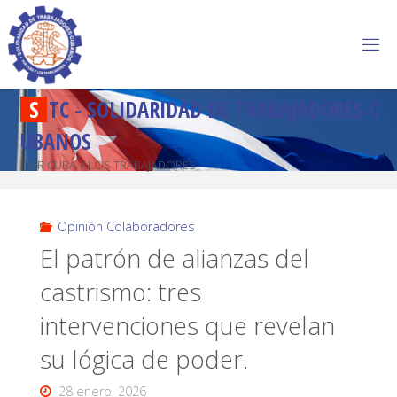
S
T
C
-
S
O
L
I
D
A
R
I
D
A
D
D
E
T
R
A
B
A
J
A
D
O
R
E
S
C
U
B
A
N
O
S
POR CUBA Y LOS TRABAJADORES
Opinión Colaboradores
El patrón de alianzas del
castrismo: tres
intervenciones que revelan
su lógica de poder.
28 enero, 2026