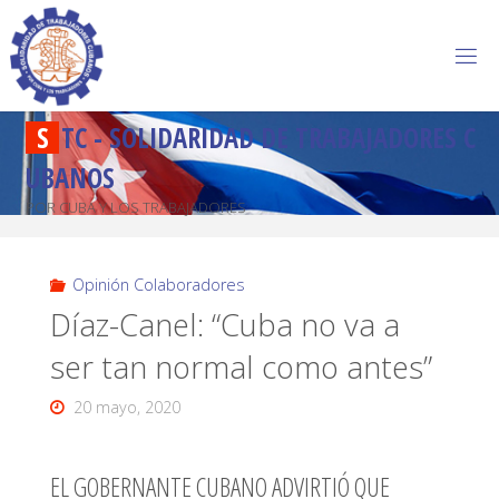
S
T
C
-
S
O
L
I
D
A
R
I
D
A
D
D
E
T
R
A
B
A
J
A
D
O
R
E
S
C
U
B
A
N
O
S
POR CUBA Y LOS TRABAJADORES
Opinión Colaboradores
Díaz-Canel: “Cuba no va a
ser tan normal como antes”
20 mayo, 2020
EL GOBERNANTE CUBANO ADVIRTIÓ QUE