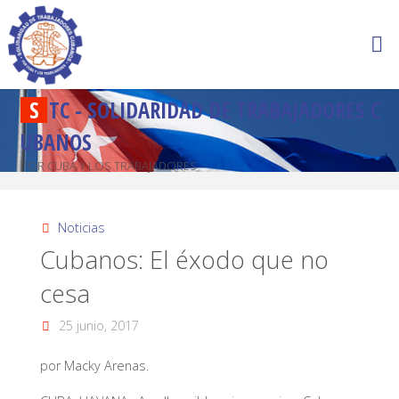
S
T
C
-
S
O
L
I
D
A
R
I
D
A
D
D
E
T
R
A
B
A
J
A
D
O
R
E
S
C
U
B
A
N
O
S
POR CUBA Y LOS TRABAJADORES
Noticias
Cubanos: El éxodo que no
cesa
25 junio, 2017
por Macky Arenas.