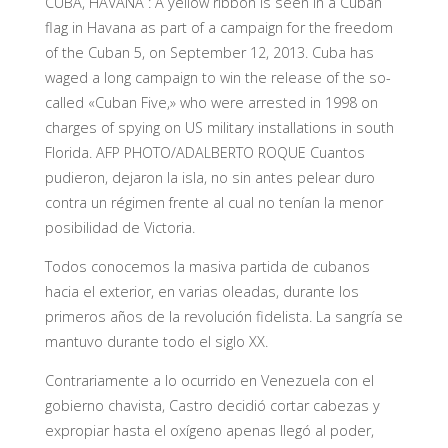
CUBA, HAVANA : A yellow ribbon is seen in a Cuban
flag in Havana as part of a campaign for the freedom
of the Cuban 5, on September 12, 2013. Cuba has
waged a long campaign to win the release of the so-
called «Cuban Five,» who were arrested in 1998 on
charges of spying on US military installations in south
Florida. AFP PHOTO/ADALBERTO ROQUE Cuantos
pudieron, dejaron la isla, no sin antes pelear duro
contra un régimen frente al cual no tenían la menor
posibilidad de Victoria.
Todos conocemos la masiva partida de cubanos
hacia el exterior, en varias oleadas, durante los
primeros años de la revolución fidelista. La sangría se
mantuvo durante todo el siglo XX.
Contrariamente a lo ocurrido en Venezuela con el
gobierno chavista, Castro decidió cortar cabezas y
expropiar hasta el oxígeno apenas llegó al poder,