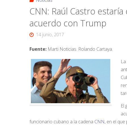
Noticias
CNN: Raúl Castro estaría
acuerdo con Trump
14 junio, 2017
Fuente:
Marti Noticias. Rolando Cartaya.
La
ant
Cub
ren
tar
El 
acu
funcionario cubano a la cadena
CNN
, en el qu