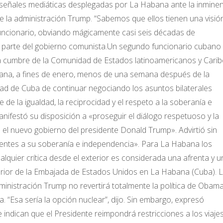
e señales mediáticas desplegadas por La Habana ante la inminen
 de la administración Trump. “Sabemos que ellos tienen una visió
funcionario, obviando mágicamente casi seis décadas de
 parte del gobierno comunista.Un segundo funcionario cubano
la cumbre de la Comunidad de Estados latinoamericanos y Carib
ana, a fines de enero, menos de una semana después de la
tad de Cuba de continuar negociando los asuntos bilaterales
de la igualdad, la reciprocidad y el respeto a la soberanía e
anifestó su disposición a «proseguir el diálogo respetuoso y la
el nuevo gobierno del presidente Donald Trump». Advirtió sin
ntes a su soberanía e independencia». Para La Habana los
quier crítica desde el exterior es considerada una afrenta y u
xterior de la Embajada de Estados Unidos en La Habana (Cuba). 
inistración Trump no revertirá totalmente la política de Obama,
. “Esa sería la opción nuclear”, dijo. Sin embargo, expresó
ndican que el Presidente reimpondrá restricciones a los viaje