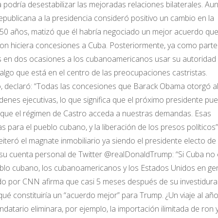
a podría desestabilizar las mejoradas relaciones bilaterales. Au
publicana a la presidencia consideró positivo un cambio en la
50 años, matizó que él habría negociado un mejor acuerdo que
on hiciera concesiones a Cuba. Posteriormente, ya como parte
os en dos ocasiones a los cubanoamericanos usar su autoridad
 algo que está en el centro de las preocupaciones castristas.
, declaró: “Todas las concesiones que Barack Obama otorgó a
enes ejecutivas, lo que significa que el próximo presidente pu
os que el régimen de Castro acceda a nuestras demandas. Esas
as para el pueblo cubano, y la liberación de los presos políticos
eró el magnate inmobiliario ya siendo el presidente electo de 
su cuenta personal de Twitter @realDonaldTrump: “Si Cuba no 
eblo cubano, los cubanoamericanos y los Estados Unidos en gen
itado por CNN afirma que casi 5 meses después de su investidura
é constituiría un “acuerdo mejor” para Trump. ¿Un viaje al año
tario eliminara, por ejemplo, la importación ilimitada de ron 