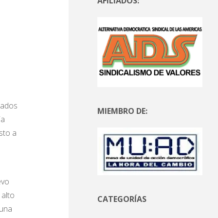
AFILIADOS:
pados
MIEMBRO DE:
ia
sto a
evo
 alto
CATEGORÍAS
 una