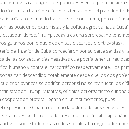
na entrevista a la agencia española EFE en la que ni siquiera s
tido Comunista habló de diferentes temas, pero el plato fuerte de
 “Mariela Castro: El mundo hace chistes con Trump, pero en Cub
las posiciones extremistas y la política agresiva hacia Cuba”,
nte estadounidense. “Trump todavía es una sorpresa, no tenemos
 guiarnos por lo que dice en sus discursos o entrevistas»,
isterio del Interior de Cuba concedieron por su parte sendas y r
rca de las consecuencias negativas que podría tener un retroc
tráfico humano y contra el narcotráfico respectivamente. Los pr
personas han descendido notablemente desde que los dos gobie
 que esos avances se podrían perder si no se reanudan los diá
administración Trump. Mientras, oficiales del organismo cubano 
a cooperación bilateral llegaría en un mal momento, pues
el expresidente Obama desechó la política de pies secos-pies
as a través del Estrecho de la Florida. En el ámbito diplomátic
ctivos, sobre todo en las redes sociales. La negociadora por 