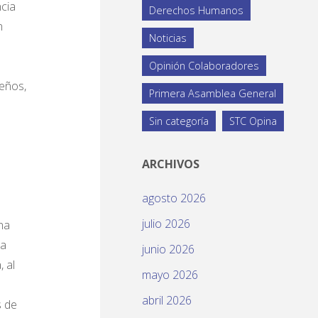
cia
Derechos Humanos
n
Noticias
Opinión Colaboradores
eños,
Primera Asamblea General
Sin categoría
STC Opina
ARCHIVOS
agosto 2026
julio 2026
na
La
junio 2026
 al
mayo 2026
abril 2026
s de