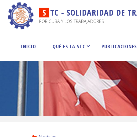
S
T
C
-
S
O
L
I
D
A
R
I
D
A
D
D
E
T
R
POR CUBA Y LOS TRABAJADORES
INICIO
QUÉ ES LA STC
PUBLICACIONE