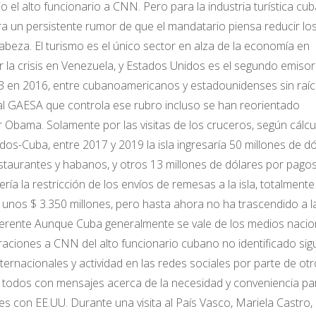
 el alto funcionario a CNN. Pero para la industria turística cu
 un persistente rumor de que el mandatario piensa reducir lo
abeza. El turismo es el único sector en alza de la economía en
or la crisis en Venezuela, y Estados Unidos es el segundo emisor
3 en 2016, entre cubanoamericanos y estadounidenses sin raí
al GAESA que controla ese rubro incluso se han reorientado
Obama. Solamente por las visitas de los cruceros, según cálcu
s-Cuba, entre 2017 y 2019 la isla ingresaría 50 millones de d
estaurantes y habanos, y otros 13 millones de dólares por pago
ía la restricción de los envíos de remesas a la isla, totalmente
nos $ 3.350 millones, pero hasta ahora no ha trascendido a l
ferente Aunque Cuba generalmente se vale de los medios nacio
araciones a CNN del alto funcionario cubano no identificado sig
ternacionales y actividad en las redes sociales por parte de ot
 todos con mensajes acerca de la necesidad y conveniencia pa
 con EE.UU. Durante una visita al País Vasco, Mariela Castro, 