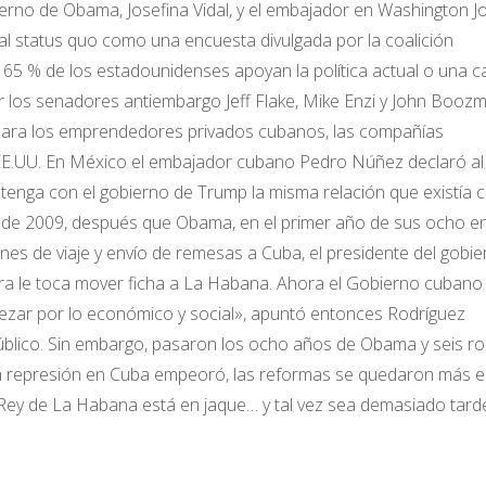
rno de Obama, Josefina Vidal, y el embajador en Washington J
l status quo como una encuesta divulgada por la coalición
65 % de los estadounidenses apoyan la política actual o una c
or los senadores antiembargo Jeff Flake, Mike Enzi y John Booz
a para los emprendedores privados cubanos, las compañías
 EE.UU. En México el embajador cubano Pedro Núñez declaró al
ntenga con el gobierno de Trump la misma relación que existía c
de 2009, después que Obama, en el primer año de sus ocho en
ones de viaje y envío de remesas a Cuba, el presidente del gobi
ora le toca mover ficha a La Habana. Ahora el Gobierno cubano 
ezar por lo económico y social», apuntó entonces Rodríguez
 Público. Sin embargo, pasaron los ocho años de Obama y seis r
 la represión en Cuba empeoró, las reformas se quedaron más e
l Rey de La Habana está en jaque… y tal vez sea demasiado tard