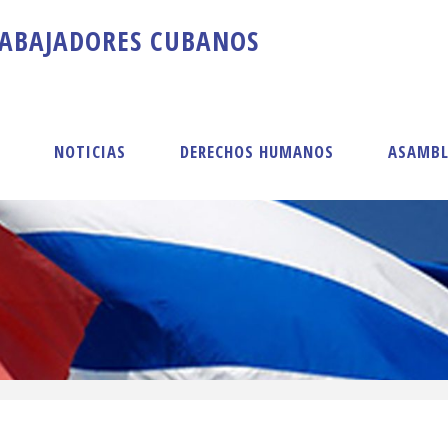
A
B
A
J
A
D
O
R
E
S
C
U
B
A
N
O
S
S
NOTICIAS
DERECHOS HUMANOS
ASAMBL