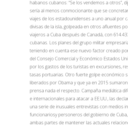
habanos cubanos: “Se los vendemos a otros”, dijo
sería al menos conmocionante que se concretara
viajes de los estadounidenses a uno anual por c
divisas de la isla, golpeada en otros afluentes p
viajeros a Cuba después de Canadá, con 614.43
cubanas. Los planes del grupo militar empresari
teniendo en cuenta ese nuevo factor creado por 
del Consejo Comercial y Económico Estados Unido
por los gastos de los turistas en excursiones, r
tasas portuarias. Otro fuerte golpe económico ser
liberados por Obama y que ya en 2015 sumaron u
prensa nada el respecto. Campaña mediática di
e internacionales para atacar a EE.UU., las decl
una serie de inusuales entrevistas con medios in
funcionariosy personeros del gobierno de Cuba,
ambas partes de mantener las actuales relaciones