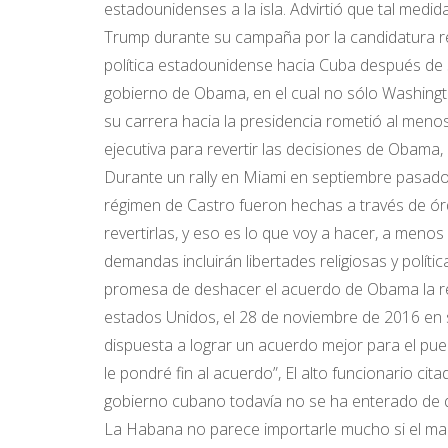
estadounidenses a la isla. Advirtió que tal medid
Trump durante su campaña por la candidatura re
política estadounidense hacia Cuba después de 
gobierno de Obama, en el cual no sólo Washingt
su carrera hacia la presidencia rometió al men
ejecutiva para revertir las decisiones de Obama,
Durante un rally en Miami en septiembre pasado
régimen de Castro fueron hechas a través de órd
revertirlas, y eso es lo que voy a hacer, a men
demandas incluirán libertades religiosas y polític
promesa de deshacer el acuerdo de Obama la reit
estados Unidos, el 28 de noviembre de 2016 en 
dispuesta a lograr un acuerdo mejor para el pu
le pondré fin al acuerdo”, El alto funcionario c
gobierno cubano todavía no se ha enterado de qu
La Habana no parece importarle mucho si el manda