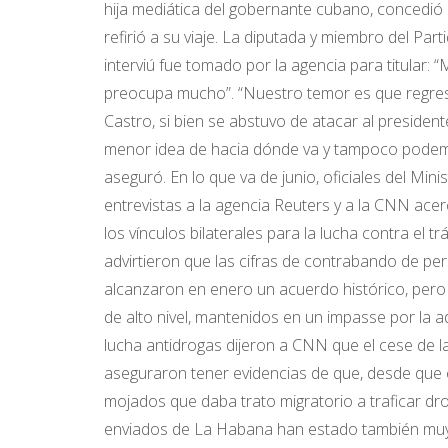
hija mediática del gobernante cubano, concedió u
refirió a su viaje. La diputada y miembro del Par
interviú fue tomado por la agencia para titular:
preocupa mucho”. “Nuestro temor es que regresen 
Castro, si bien se abstuvo de atacar al preside
menor idea de hacia dónde va y tampoco podemos
aseguró. En lo que va de junio, oficiales del Min
entrevistas a la agencia Reuters y a la CNN ace
los vínculos bilaterales para la lucha contra el 
advirtieron que las cifras de contrabando de 
alcanzaron en enero un acuerdo histórico, pero
de alto nivel, mantenidos en un impasse por la 
lucha antidrogas dijeron a CNN que el cese de l
aseguraron tener evidencias de que, desde que 
mojados que daba trato migratorio a traficar drog
enviados de La Habana han estado también muy a