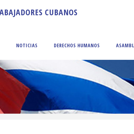
A
B
A
J
A
D
O
R
E
S
C
U
B
A
N
O
S
S
NOTICIAS
DERECHOS HUMANOS
ASAMBL