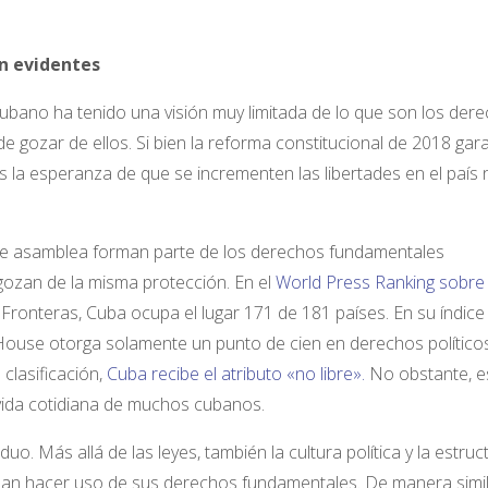
n evidentes
cubano ha tenido una visión muy limitada de lo que son los der
gozar de ellos. Si bien la reforma constitucional de 2018 gara
a esperanza de que se incrementen las libertades en el país 
d de asamblea forman parte de los derechos fundamentales
gozan de la misma protección. En el
World Press Ranking sobre 
Fronteras, Cuba ocupa el lugar 171 de 181 países. En su índice
use otorga solamente un punto de cien en derechos políticos
 clasificación,
Cuba recibe el atributo «no libre».
No obstante, e
 vida cotidiana de muchos cubanos.
iduo. Más allá de las leyes, también la cultura política y la estruc
dan hacer uso de sus derechos fundamentales. De manera simil