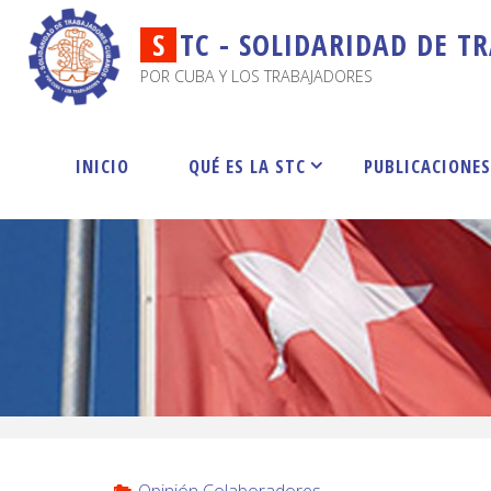
S
T
C
-
S
O
L
I
D
A
R
I
D
A
D
D
E
T
R
POR CUBA Y LOS TRABAJADORES
INICIO
QUÉ ES LA STC
PUBLICACIONE