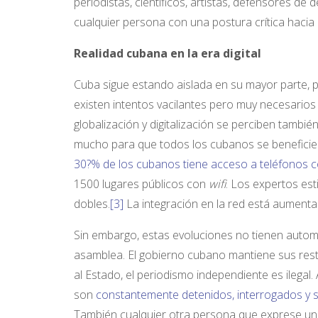
periodistas, científicos, artistas, defensores d
cualquier persona con una postura crítica hacia 
Realidad cubana en la era digital
Cuba sigue estando aislada en su mayor parte, p
existen intentos vacilantes pero muy necesarios d
globalización y digitalización se perciben tambié
mucho para que todos los cubanos se beneficien
30?% de los cubanos tiene acceso a teléfonos c
1500 lugares públicos con
wifi
. Los expertos es
dobles.
[3]
La integración en la red está aument
Sin embargo, estas evoluciones no tienen automá
asamblea. El gobierno cubano mantiene sus restr
al Estado, el periodismo independiente es ilegal
son
constantemente detenidos, interrogados y s
También cualquier otra persona que exprese una 