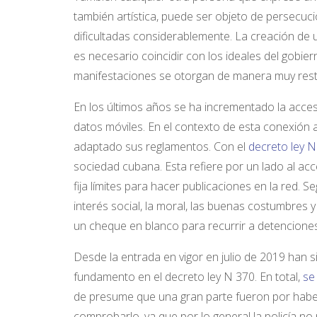
también artística, puede ser objeto de persecuc
dificultadas considerablemente. La creación de u
es necesario coincidir con los ideales del gobier
manifestaciones se otorgan de manera muy restri
En los últimos años se ha incrementado la accesi
datos móviles. En el contexto de esta conexión a
adaptado sus reglamentos. Con el
decreto ley N
sociedad cubana. Esta refiere por un lado al acc
fija límites para hacer publicaciones en la red. S
interés social, la moral, las buenas costumbres y
un cheque en blanco para recurrir a detenciones 
Desde la entrada en vigor en julio de 2019 han
fundamento en el decreto ley N 370. En total,
se
de presume que una gran parte fueron por haber e
comprobarlo, ya que por lo general la policía n