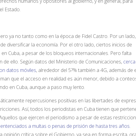
e derechos humanos y opositores al gobierno, y en general, para
el Estado.
ero ya no tanto como en la época de Fidel Castro. Por un lado,
e diversificar la economía. Por el otro lado, ciertos inicios de
n en Cuba, a pesar de los bloqueos internacionales. Pero falta
 de ello. Según datos del Ministerio de Comunicaciones,
cerca
on datos móviles
, alrededor del 5?% también a 4G, además de ex
timan que el acceso en realidad es aún menor, debido a conteo
ando en Cuba, aunque a paso muy lento.
ticamente repercusiones positivas en las libertades de expres
icciones. Así, todos los periodistas en Cuba tienen que perten
. Aquellos que ejercen el periodismo a pesar de estas restriccio
entenciados a multas o penas de prisión de hasta tres años
.
opinión crítica sobre el Gobierno, ya sea en forma escrita, ora