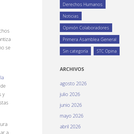
Derechos Humanos
Noticias
Opinión Colaboradores
echos
ntiza
Primera Asamblea General
no se
Sin categoría
STC Opina
ARCHIVOS
la
agosto 2026
 de
 y
julio 2026
stas
junio 2026
mayo 2026
tura
abril 2026
ar a