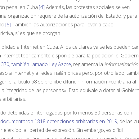
ión penal en Cuba.
[4]
Además, las protestas sociales se ven
na organización requiere de la autorización del Estado, y para 
no.
[5]
También las autorizaciones para llevar a cabo
ctiva, si es que se otorgan.
bilidad a Internet en Cuba. A los celulares ya se les pueden ca
 Internet teóricamente disponible para la población, el Gobier
 370, también llamado Ley Azote
, reglamenta la
informatización
eso a Internet y a redes inalámbricas pero, por otro lado, tamb
egún el artículo 68 se prohíbe difundir información «contraria al
 la integridad de las personas». Esto equivale a dotar al Gobier
arbitrarias.
 sido detenidas e interrogadas por lo menos 30 personas con
 documentaron 1818 detenciones arbitrarias en 2019
, de las c
jercido la libertad de expresión. Sin embargo, es difícil
o respeta los estándares del debido proceso, no expide ni órden