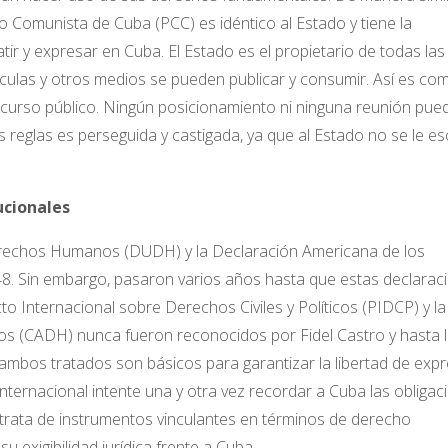
do Comunista de Cuba (PCC) es idéntico al Estado y tiene la
r y expresar en Cuba. El Estado es el propietario de todas las
ículas y otros medios se pueden publicar y consumir. Así es co
scurso público. Ningún posicionamiento ni ninguna reunión pue
as reglas es perseguida y castigada, ya que al Estado no se le e
ucionales
erechos Humanos (DUDH) y la Declaración Americana de los
 Sin embargo, pasaron varios años hasta que estas declarac
to Internacional sobre Derechos Civiles y Políticos (PIDCP) y la
(CADH) nunca fueron reconocidos por Fidel Castro y hasta l
mbos tratados son básicos para garantizar la libertad de expr
nternacional intente una y otra vez recordar a Cuba las obligac
trata de instrumentos vinculantes en términos de derecho
su exigibilidad jurídica frente a Cuba.