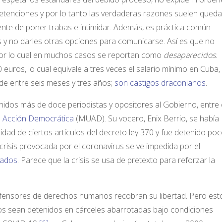
etenciones y por lo tanto las verdaderas razones suelen queda
nte de poner trabas e intimidar. Además, es práctica común
es y no darles otras opciones para comunicarse. Así es que no
 por lo cual en muchos casos se reportan como
desaparecidos
.
ros, lo cual equivale a tres veces el salario mínimo en Cuba, 
 de entre seis meses y tres años;
son castigos draconianos
.
nidos más de doce periodistas y opositores al Gobierno, entre 
 Acción Democrática
(MUAD). Su vocero, Enix Berrio, se había
idad de ciertos artículos del decreto ley 370 y fue detenido po
 crisis provocada por el coronavirus se ve impedida por el
lados
. Parece que la crisis se usa de pretexto para reforzar la
defensores de derechos humanos recobran su libertad. Pero est
s sean detenidos en cárceles abarrotadas bajo condiciones