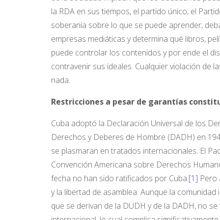
la RDA en sus tiempos, el partido único, el Parti
soberanía sobre lo que se puede aprender, debati
empresas mediáticas y determina qué libros, pel
puede controlar los contenidos y por ende el di
contravenir sus ideales. Cualquier violación de l
nada.
Restricciones a pesar de garantías constit
Cuba adoptó la Declaración Universal de los D
Derechos y Deberes de Hombre (DADH) en 1948.
se plasmaran en tratados internacionales. El Pac
Convención Americana sobre Derechos Humanos 
fecha no han sido ratificados por Cuba.
[1]
Pero a
y la libertad de asamblea. Aunque la comunidad i
que se derivan de la DUDH y de la DADH, no se 
internacional, lo cual complica significativamente 