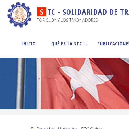
S
T
C
-
S
O
L
I
D
A
R
I
D
A
D
D
E
T
R
POR CUBA Y LOS TRABAJADORES
INICIO
QUÉ ES LA STC
PUBLICACIONE