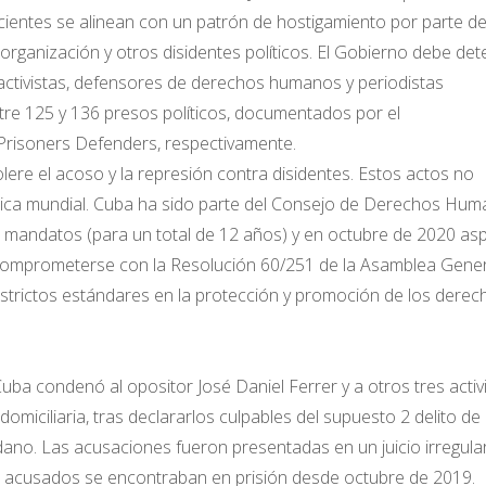
entes se alinean con un patrón de hostigamiento por parte de
rganización y otros disidentes políticos. El Gobierno debe det
 activistas, defensores de derechos humanos y periodistas
ntre 125 y 136 presos políticos, documentados por el
isoners Defenders, respectivamente.
lere el acoso y la represión contra disidentes. Estos actos no
blica mundial. Cuba ha sido parte del Consejo de Derechos Hu
 mandatos (para un total de 12 años) y en octubre de 2020 asp
 comprometerse con la Resolución 60/251 de la Asamblea Gener
estrictos estándares en la protección y promoción de los derec
Cuba condenó al opositor José Daniel Ferrer y a otros tres activ
miciliaria, tras declararlos culpables del supuesto 2 delito de
dadano. Las acusaciones fueron presentadas en un juicio irregula
as acusados se encontraban en prisión desde octubre de 2019.