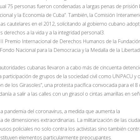
ual 75 personas fueron condenadas a largas penas de prisión 
cional y la Economía de Cuba”. También, la Comisión Interamer
 cautelares en el 2012, solicitando al gobierno cubano adopt
 derechos a la vida y a la integridad personal3.
XIII Premio Internacional de Derechos Humanos de la Fundació
Fondo Nacional para la Democracia y la Medalla de la Libertad
 autoridades cubanas llevaron a cabo más de cincuenta detenc
r la participación de grupos de la sociedad civil como UNPACU y 
n de los Girasoles”, una protesta pacífica convocada para el 8
nía a salir a las calles con un girasol o cintas amarillas en señ
 la pandemia del coronavirus, a medida que aumenta la
a de dimensiones extraordinarias. La militarización de las ciud
os policiales no solo contra los activistas sino también contr
nstituyen elementos particularmente preocupantes.