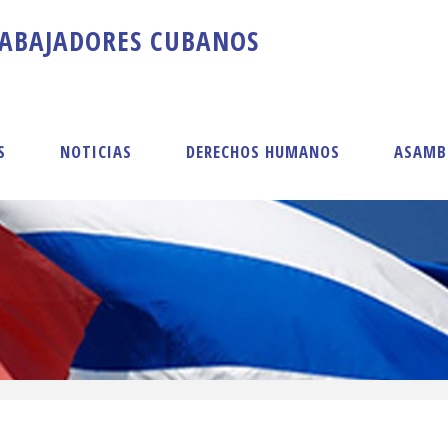
A
B
A
J
A
D
O
R
E
S
C
U
B
A
N
O
S
S
NOTICIAS
DERECHOS HUMANOS
ASAMB