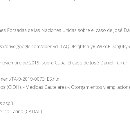
nes Forzadas de las Naciones Unidas sobre el caso de José Da
ttps://drive.google.com/open?id=1AQOPrqt4sb-yR6WZqFDpbJ0Ey5
noviembre de 2019, sobre Cuba, el caso de José Daniel Ferrer
ument/TA-9-2019-0073_ES.html
s (CIDH). «Medidas Cautelares». Otorgamientos y ampliacione
es.asp3
mérica Latina (CADAL)