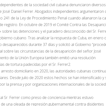
independientes de la sociedad civil cubana denunciaron diversos
de José Daniel Ferrer. Abogados independientes argumentaron 
ulo 241 de la Ley de Procedimiento Penal cuando allanaron la c
 de registro. En octubre de 2019 el Comité Contra las Desaparic
sobre las detenciones y el paradero desconocido del Sr. Ferre
obierno cubano. Tras analizar la respuesta de Cuba, en enero 
o desaparecidos durante 37 días y solicitó al Gobierno “procede
l sobre las circunstancias de la desaparición del señor José
amento de la Unión Europea también emitió una resolución
as de tortura padecidas por el Sr. Ferrer2.
al arresto domiciliario en 2020, las autoridades cubanas continu
iares. Desde julio de 2020 estos hechos se han intensificado y 
or la prensa y por organizaciones internacionales de la socie
al Sr. Ferrer como preso de conciencia mientras estuvo
 de una oleada de represión gubernamental contra disidentes