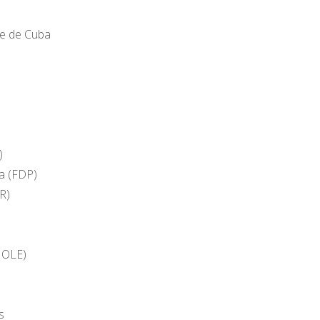
te de Cuba
)
a (FDP)
R)
MOLE)
s