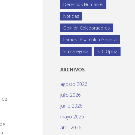
Derechos Humanos
Noticias
Opinión Colaboradores
Primera Asamblea General
Sin categoría
STC Opina
ARCHIVOS
agosto 2026
julio 2026
s de
junio 2026
mayo 2026
ebe
abril 2026
na