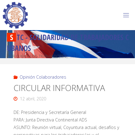
S
T
C
-
S
O
L
I
D
A
R
I
D
A
D
D
E
T
R
A
B
A
J
A
D
O
R
E
S
C
U
B
A
N
O
S
POR CUBA Y LOS TRABAJADORES
Opinión Colaboradores
CIRCULAR INFORMATIVA
12 abril, 2020
DE: Presidencia y Secretaría General
PARA: Junta Directiva Continental ADS
ASUNTO: Reunión virtual, Coyuntura actual, desafíos y
perspectivas para los trabajadores/as y el