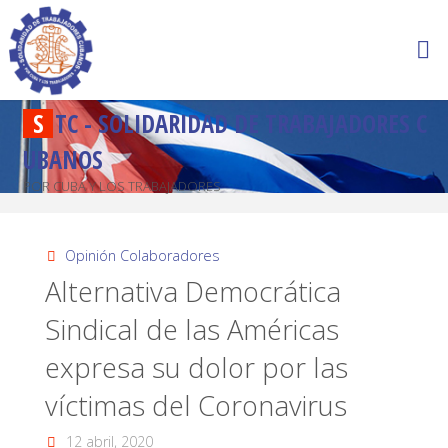
S
T
C
-
S
O
L
I
D
A
R
I
D
A
D
D
E
T
R
A
B
A
J
A
D
O
R
E
S
C
U
B
A
N
O
S
POR CUBA Y LOS TRABAJADORES
Opinión Colaboradores
Alternativa Democrática
Sindical de las Américas
expresa su dolor por las
víctimas del Coronavirus
12 abril, 2020