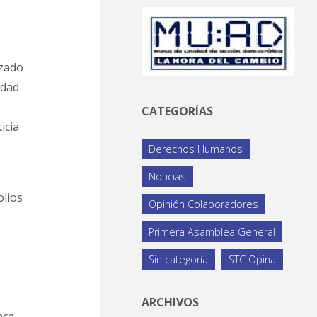
izado
idad
CATEGORÍAS
icia
Derechos Humanos
Noticias
olios
Opinión Colaboradores
Primera Asamblea General
Sin categoría
STC Opina
ARCHIVOS
nca