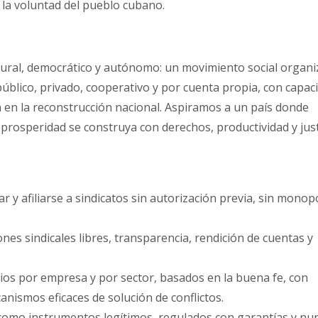
 la voluntad del pueblo cubano.
 plural, democrático y autónomo: un movimiento social organ
público, privado, cooperativo y por cuenta propia, con capac
ón en la reconstrucción nacional. Aspiramos a un país donde
prosperidad se construya con derechos, productividad y just
ear y afiliarse a sindicatos sin autorización previa, sin monop
ones sindicales libres, transparencia, rendición de cuentas y
nios por empresa y por sector, basados en la buena fe, con
anismos eficaces de solución de conflictos.
: como instrumentos legítimos, regulados con garantías y nu