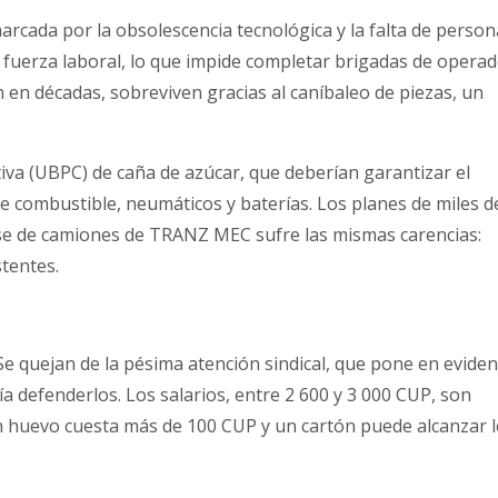
arcada por la obsolescencia tecnológica y la falta de persona
a fuerza laboral, lo que impide completar brigadas de opera
n en décadas, sobreviven gracias al caníbaleo de piezas, un
va (UBPC) de caña de azúcar, que deberían garantizar el
de combustible, neumáticos y baterías. Los planes de miles d
ase de camiones de TRANZ MEC sufre las mismas carencias:
stentes.
e quejan de la pésima atención sindical, que pone en evidenc
a defenderlos. Los salarios, entre 2 600 y 3 000 CUP, son
un huevo cuesta más de 100 CUP y un cartón puede alcanzar l