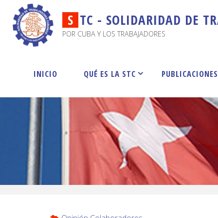
S
T
C
-
S
O
L
I
D
A
R
I
D
A
D
D
E
T
R
POR CUBA Y LOS TRABAJADORES
INICIO
QUÉ ES LA STC
PUBLICACIONE