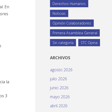
Derechos Humanos
l. En
dores
Noticias
Opinión Colaboradores
Primera Asamblea General
Sin categoría
STC Opina
e
ARCHIVOS
agosto 2026
julio 2026
ia la
junio 2026
os 3
mayo 2026
abril 2026