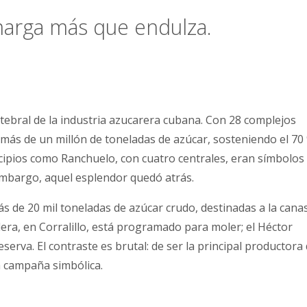
 amarga más que endulza.
rtebral de la industria azucarera cubana. Con 28 complejos
r más de un millón de toneladas de azúcar, sosteniendo el 70
cipios como Ranchuelo, con cuatro centrales, eran símbolos
 embargo, aquel esplendor quedó atrás.
 de 20 mil toneladas de azúcar crudo, destinadas a la cana
dera, en Corralillo, está programado para moler; el Héctor
rva. El contraste es brutal: de ser la principal productora
na campaña simbólica.