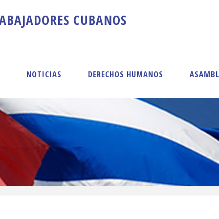
A
B
A
J
A
D
O
R
E
S
C
U
B
A
N
O
S
S
NOTICIAS
DERECHOS HUMANOS
ASAMBL