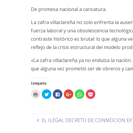
De promesa nacional a caricatura.
La zafra villaclareña no solo enfrenta la ausen
fuerza laboral y una obsolescencia tecnológica
contraste histórico es brutal: lo que alguna 
reflejo de la crisis estructural del modelo pro
«La zafra villaclareña ya no endulza la nación
que alguna vez prometió ser de obreros y ca
Comparte:
H
H
H
H
H
H
a
a
a
a
a
a
z
z
z
z
z
z
c
c
c
c
c
c
l
l
l
l
l
l
i
i
i
i
i
i
c
c
c
c
c
c
p
p
p
p
p
p
EL ILEGAL DECRETO DE CONMOCION EX
a
a
a
a
a
a
r
r
r
r
r
r
a
a
a
a
a
a
i
c
c
c
c
c