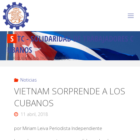
S
T
C
-
S
O
L
I
D
A
R
I
D
A
D
D
E
T
R
A
B
A
J
A
D
O
R
E
S
C
U
B
A
N
O
S
POR CUBA Y LOS TRABAJADORES
Noticias
VIETNAM SORPRENDE A LOS
CUBANOS
11 abril, 2018
por Miriam Leiva Periodista Independiente