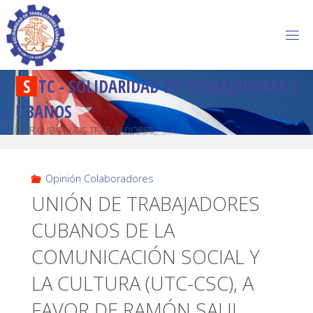
S
T
C
-
S
O
L
I
D
A
R
I
D
A
D
D
E
T
R
A
B
A
J
A
D
O
R
E
S
C
U
B
A
N
O
S
POR CUBA Y LOS TRABAJADORES
Opinión Colaboradores
UNIÓN DE TRABAJADORES
CUBANOS DE LA
COMUNICACIÓN SOCIAL Y
LA CULTURA (UTC-CSC), A
FAVOR DE RAMÓN SAUL