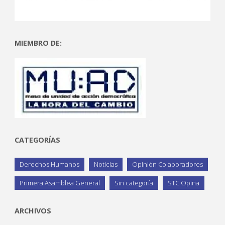
MIEMBRO DE:
CATEGORÍAS
Derechos Humanos
Noticias
Opinión Colaboradores
Primera Asamblea General
Sin categoría
STC Opina
ARCHIVOS