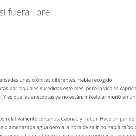
 fuera libre.
 pensadas unas crónicas diferentes. Había recogido
as parroquiales sucedidas este mes, pero la vida es capric
. Y es que las anécdotas ya no están, mi celular murió en un
los relativamente cercanos: Caonao y Tabor. Hace un par de
ielo amenazaba agua pero a la hora de salir no había caído
esar comenzaba una tenue llovizna, que un poco más adelante