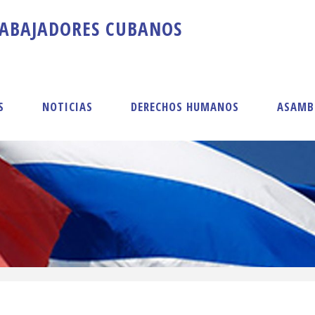
A
B
A
J
A
D
O
R
E
S
C
U
B
A
N
O
S
S
NOTICIAS
DERECHOS HUMANOS
ASAMB