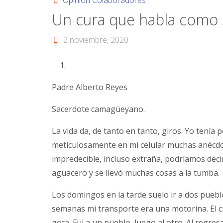
Opinión Colaboradores
Un cura que habla como si
2 noviembre, 2020
Padre Alberto Reyes
Sacerdote camagüeyano.
La vida da, de tanto en tanto, giros. Yo tenía
meticulosamente en mi celular muchas anécdot
impredecible, incluso extraña, podríamos decir
aguacero y se llevó muchas cosas a la tumba.
Los domingos en la tarde suelo ir a dos pueb
semanas mi transporte era una motorina. El c
gota. Fui a un pueblo, luego al otro. Al regr