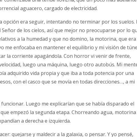
orrencial aguacero, cargado de electricidad.
ca opción era seguir, intentando no terminar por los suelos.
 Señor de los cielos, así que mejor no preocuparse por lo q
elativos a la humedad y que no domino, la motorina, que era
 yo me enfocaba en mantener el equilibrio y mi visión de tún
ar la corriente apagándola. Con horror vi venir de frente,
velocidad, luego una máquina, luego otro autobús. Mi ment
bía adquirido vida propia y que iba a toda potencia por una
sos, con el casco que se movía en todas direcciones…, a mi
 funcionar. Luego me explicarían que se había disparado el
sí que empezó la segunda etapa. Chorreando agua, motorina
pandían a derecha e izquierda.
cer: quejarse y maldecir a la galaxia, o pensar. Y yo pensé,