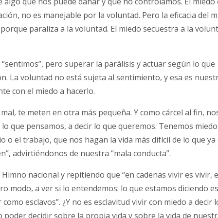
e algo que nos puede dañar y que no controlamos. El miedo 
ión, no es manejable por la voluntad. Pero la eficacia del 
porque paraliza a la voluntad. El miedo secuestra a la volun
entimos”, pero superar la parálisis y actuar según lo que
. La voluntad no está sujeta al sentimiento, y esa es nuest
te con el miedo a hacerlo.
 mal, te meten en otra más pequeña. Y como cárcel al fin, no
 lo que pensamos, a decir lo que queremos. Tenemos miedo
o el trabajo, que nos hagan la vida más difícil de lo que ya 
”, advirtiéndonos de nuestra “mala conducta”.
imno nacional y repitiendo que “en cadenas vivir es vivir, 
ro modo, a ver si lo entendemos: lo que estamos diciendo e
ir como esclavos”. ¿Y no es esclavitud vivir con miedo a decir l
o poder decidir sobre la propia vida y sobre la vida de nuest