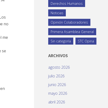
Derechos Humanos
Noticias
 Los
Opinión Colaboradores
ue no
Primera Asamblea General
el me
Sin categoría
STC Opina
e se
ARCHIVOS
agosto 2026
julio 2026
junio 2026
 en
mayo 2026
abril 2026