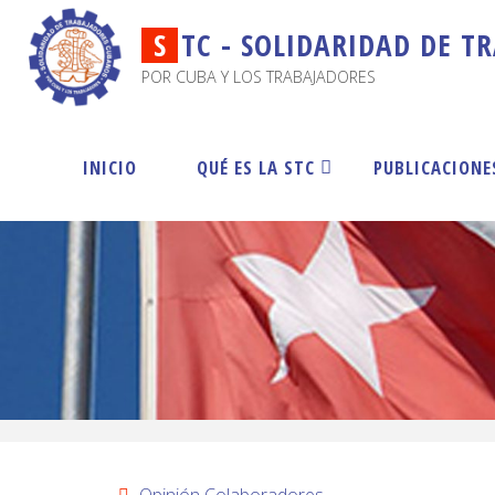
S
T
C
-
S
O
L
I
D
A
R
I
D
A
D
D
E
T
R
POR CUBA Y LOS TRABAJADORES
INICIO
QUÉ ES LA STC
PUBLICACIONE