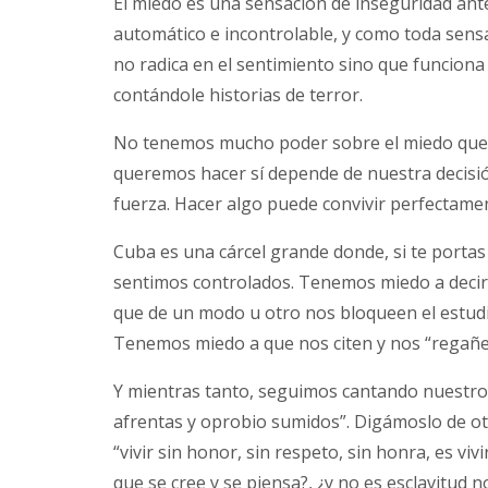
El miedo es una sensación de inseguridad ant
automático e incontrolable, y como toda sensac
no radica en el sentimiento sino que funciona 
contándole historias de terror.
No tenemos mucho poder sobre el miedo que “s
queremos hacer sí depende de nuestra decisión
fuerza. Hacer algo puede convivir perfectamen
Cuba es una cárcel grande donde, si te portas
sentimos controlados. Tenemos miedo a decir
que de un modo u otro nos bloqueen el estudio 
Tenemos miedo a que nos citen y nos “regañen
Y mientras tanto, seguimos cantando nuestro H
afrentas y oprobio sumidos”. Digámoslo de ot
“vivir sin honor, sin respeto, sin honra, es viv
que se cree y se piensa?, ¿y no es esclavitud n