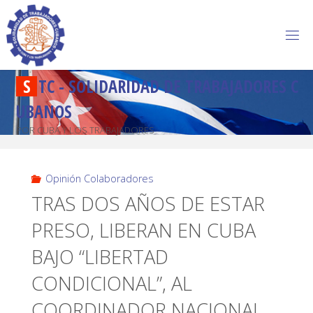
S
T
C
-
S
O
L
I
D
A
R
I
D
A
D
D
E
T
R
A
B
A
J
A
D
O
R
E
S
C
U
B
A
N
O
S
POR CUBA Y LOS TRABAJADORES
Opinión Colaboradores
TRAS DOS AÑOS DE ESTAR
PRESO, LIBERAN EN CUBA
BAJO “LIBERTAD
CONDICIONAL”, AL
COORDINADOR NACIONAL