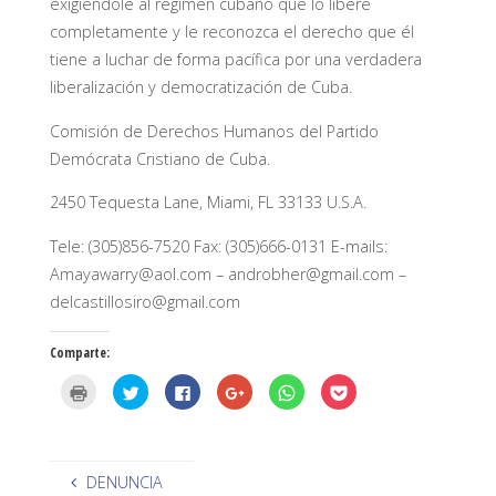
exigiéndole al régimen cubano que lo libere
completamente y le reconozca el derecho que él
tiene a luchar de forma pacífica por una verdadera
liberalización y democratización de Cuba.
Comisión de Derechos Humanos del Partido
Demócrata Cristiano de Cuba.
2450 Tequesta Lane, Miami, FL 33133 U.S.A.
Tele: (305)856-7520 Fax: (305)666-0131 E-mails:
Amayawarry@aol.com – androbher@gmail.com –
delcastillosiro@gmail.com
Comparte:
H
H
H
H
H
H
a
a
a
a
a
a
z
z
z
z
z
z
c
c
c
c
c
c
l
l
l
l
l
l
i
i
i
i
i
i
c
c
c
c
c
c
p
p
p
p
p
p
DENUNCIA
a
a
a
a
a
a