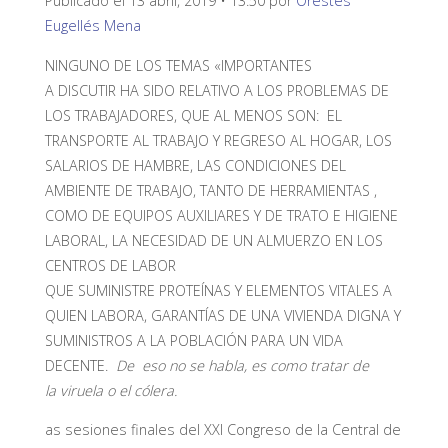
Publicado el 13 abril, 2019 • 13:50 por
Orestes
Eugellés Mena
NINGUNO DE LOS TEMAS «IMPORTANTES
A
DISCUTIR
HA SIDO RELATIVO A LOS PROBLEMAS DE
LOS TRABAJADORES, QUE AL MENOS SON: EL
TRANSPORTE AL TRABAJO Y
REGRESO
AL HOGAR, LOS
SALARIOS DE HAMBRE, LAS CONDICIONES DEL
AMBIENTE DE
TRABAJO
, TANTO DE HERRAMIENTAS ,
COMO DE
EQUIPOS
AUXILIARES Y DE TRATO E HIGIENE
LABORAL, LA NECESIDAD DE UN ALMUERZO EN LOS
CENTROS DE LABOR
QUE
SUMINISTRE
PROTEÍNAS
Y
ELEMENTOS
VITALES A
QUIEN LABORA, GARANTÍAS DE UNA VIVIENDA DIGNA Y
SUMINISTROS A LA POBLACIÓN PARA UN VIDA
DECENTE.
De eso no se habla, es como
tratar
de
la
viruela
o el cólera.
as sesiones finales del XXI Congreso de la Central de