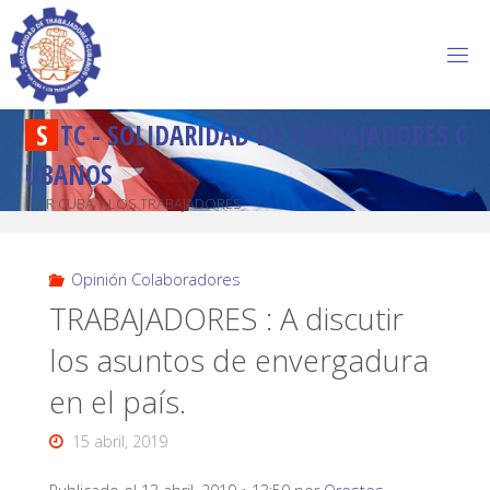
S
T
C
-
S
O
L
I
D
A
R
I
D
A
D
D
E
T
R
A
B
A
J
A
D
O
R
E
S
C
U
B
A
N
O
S
POR CUBA Y LOS TRABAJADORES
Opinión Colaboradores
TRABAJADORES : A discutir
los asuntos de envergadura
en el país.
15 abril, 2019