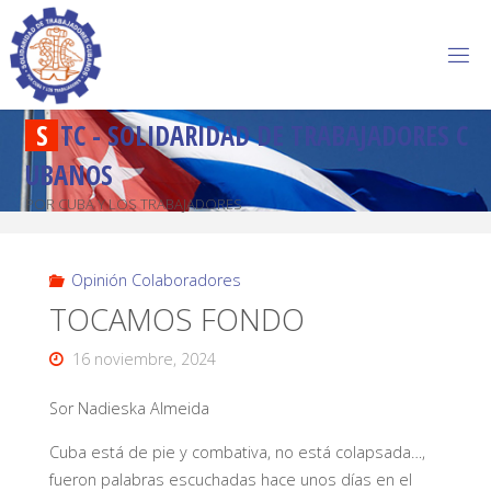
S
T
C
-
S
O
L
I
D
A
R
I
D
A
D
D
E
T
R
A
B
A
J
A
D
O
R
E
S
C
U
B
A
N
O
S
POR CUBA Y LOS TRABAJADORES
Opinión Colaboradores
TOCAMOS FONDO
16 noviembre, 2024
Sor Nadieska Almeida
Cuba está de pie y combativa, no está colapsada…,
fueron palabras escuchadas hace unos días en el