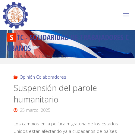
S
T
C
-
S
O
L
I
D
A
R
I
D
A
D
D
E
T
R
A
B
A
J
A
D
O
R
E
S
C
U
B
A
N
O
S
POR CUBA Y LOS TRABAJADORES
Opinión Colaboradores
Suspensión del parole
humanitario
25 marzo, 2025
Los cambios en la política migratoria de los Estados
Unidos están afectando ya a ciudadanos de países