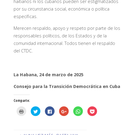
haitianos ni los cubanos pueden ser estigmatizados
por su circunstancia social, económica o política
específicas.
Merecen respaldo, apoyo y respeto por parte de los
responsables políticos, de los Estados y de la
comunidad internacional. Todos tienen el respaldo
del CTDC.
La Habana, 24 de marzo de 2025
Consejo para la Transición Democrática en Cuba
Comparte:
H
H
H
H
H
H
a
a
a
a
a
a
z
z
z
z
z
z
c
c
c
c
c
c
l
l
l
l
l
l
i
i
i
i
i
i
c
c
c
c
c
c