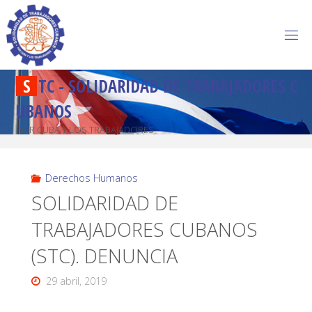
S
T
C
-
S
O
L
I
D
A
R
I
D
A
D
D
E
T
R
A
B
A
J
A
D
O
R
E
S
C
U
B
A
N
O
S
POR CUBA Y LOS TRABAJADORES
Derechos Humanos
SOLIDARIDAD DE
TRABAJADORES CUBANOS
(STC). DENUNCIA
29 abril, 2019