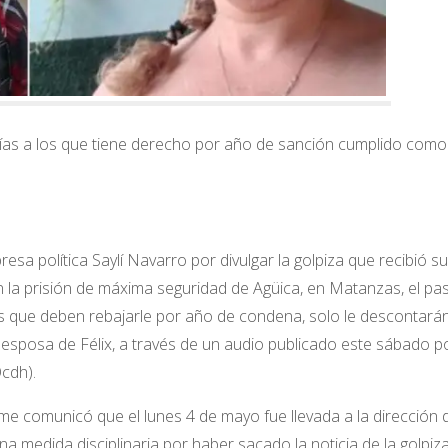
días a los que tiene derecho por año de sanción cumplido como
sa política Saylí Navarro por divulgar la golpiza que recibió su
en la prisión de máxima seguridad de Agüica, en Matanzas, el p
ías que deben rebajarle por año de condena, solo le descontarán
 esposa de Félix, a través de un audio publicado este sábado po
cdh).
 me comunicó que el lunes 4 de mayo fue llevada a la dirección 
a medida disciplinaria por haber sacado la noticia de la golpiz