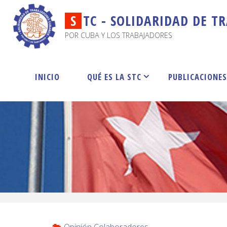
S
T
C
-
S
O
L
I
D
A
R
I
D
A
D
D
E
T
R
POR CUBA Y LOS TRABAJADORES
INICIO
QUÉ ES LA STC
PUBLICACIONE