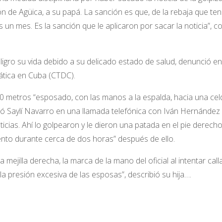
ón de Agüica, a su papá. La sanción es que, de la rebaja que ten
un mes. Es la sanción que le aplicaron por sacar la noticia”, c
ligro su vida debido a su delicado estado de salud, denunció en
tica en Cuba (CTDC).
00 metros “esposado, con las manos a la espalda, hacia una cel
tó Saylí Navarro en una llamada telefónica con Iván Hernández
icias. Ahí lo golpearon y le dieron una patada en el pie derecho
ento durante cerca de dos horas” después de ello.
mejilla derecha, la marca de la mano del oficial al intentar call
a presión excesiva de las esposas”, describió su hija….