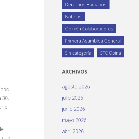
Derechos Humanos
Noticias
Opinión Colaboradores
Primera Asamblea General
Sin categoría
STC Opina
ARCHIVOS
agosto 2026
asado
julio 2026
 30,
r el
junio 2026
mayo 2026
del
abril 2026
a que