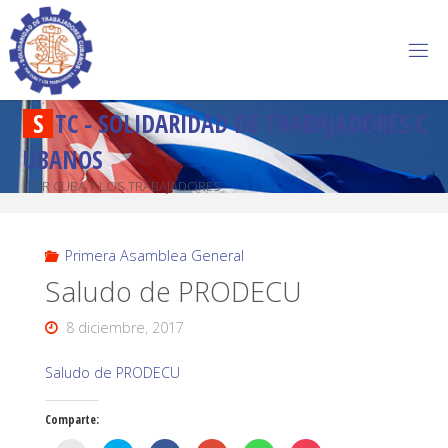
S
T
C
-
S
O
L
I
D
A
R
I
D
A
D
D
E
T
R
A
B
A
J
A
D
O
R
E
S
C
U
B
A
N
O
S
POR CUBA Y LOS TRABAJADORES
Primera Asamblea General
Saludo de PRODECU
8 diciembre, 2017
Saludo de PRODECU
Comparte: