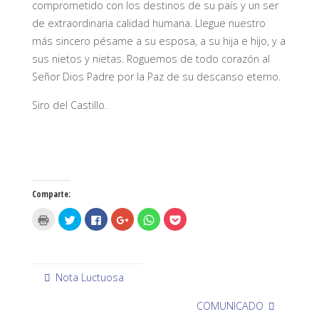
comprometido con los destinos de su país y un ser
de extraordinaria calidad humana. Llegue nuestro
más sincero pésame a su esposa, a su hija e hijo, y a
sus nietos y nietas. Roguemos de todo corazón al
Señor Dios Padre por la Paz de su descanso eterno.
Siro del Castillo.
Comparte:
H
H
H
H
H
H
a
a
a
a
a
a
z
z
z
z
z
z
c
c
c
c
c
c
l
l
l
l
l
l
i
i
i
i
i
i
c
c
c
c
c
c
p
p
p
p
p
p
Nota Luctuosa
a
a
a
a
a
a
r
r
r
r
r
r
a
a
a
a
a
a
COMUNICADO
i
c
c
c
c
c