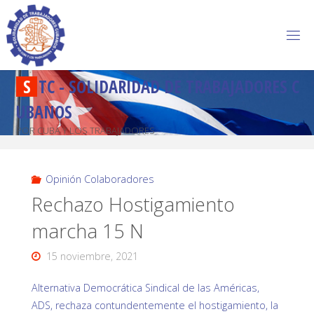
S
T
C
-
S
O
L
I
D
A
R
I
D
A
D
D
E
T
R
A
B
A
J
A
D
O
R
E
S
C
U
B
A
N
O
S
POR CUBA Y LOS TRABAJADORES
Opinión Colaboradores
Rechazo Hostigamiento
marcha 15 N
15 noviembre, 2021
Alternativa Democrática Sindical de las Américas,
ADS, rechaza contundentemente el hostigamiento, la