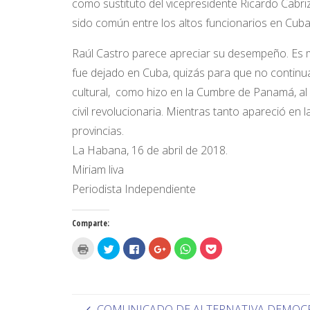
como sustituto del vicepresidente Ricardo Cabriz
sido común entre los altos funcionarios en Cuba
Raúl Castro parece apreciar su desempeño. Es mi
fue dejado en Cuba, quizás para que no continua
cultural, como hizo en la Cumbre de Panamá, al
civil revolucionaria. Mientras tanto apareció en 
provincias.
La Habana, 16 de abril de 2018.
Miriam liva
Periodista Independiente
Comparte:
H
H
H
H
H
H
a
a
a
a
a
a
z
z
z
z
z
z
c
c
c
c
c
c
l
l
l
l
l
l
i
i
i
i
i
i
c
c
c
c
c
c
p
p
p
p
p
p
COMUNICADO DE ALTERNATIVA DEMOCRÁ