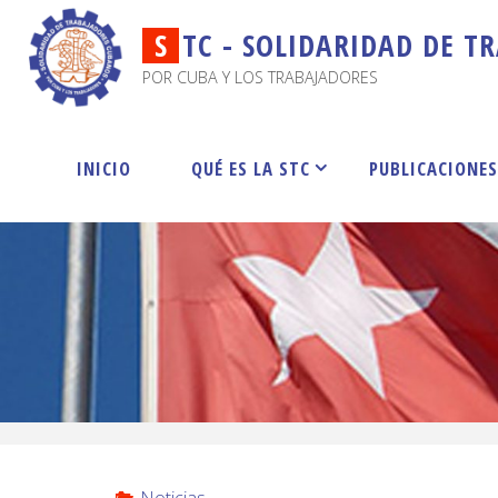
S
T
C
-
S
O
L
I
D
A
R
I
D
A
D
D
E
T
R
POR CUBA Y LOS TRABAJADORES
INICIO
QUÉ ES LA STC
PUBLICACIONE