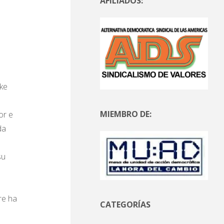
AFILIADOS:
ike
MIEMBRO DE:
or e
da
su
re ha
CATEGORÍAS