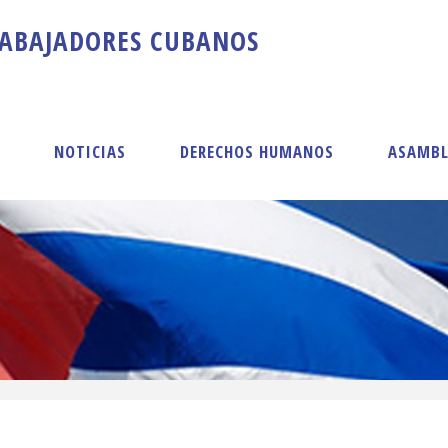
A
B
A
J
A
D
O
R
E
S
C
U
B
A
N
O
S
S
NOTICIAS
DERECHOS HUMANOS
ASAMBL