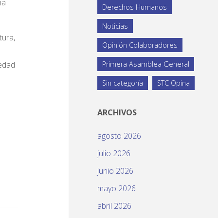
ha
Derechos Humanos
Noticias
tura,
Opinión Colaboradores
iedad
Primera Asamblea General
Sin categoría
STC Opina
ARCHIVOS
agosto 2026
julio 2026
junio 2026
mayo 2026
abril 2026