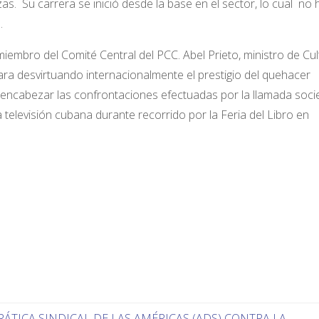
as. Su carrera se inició desde la base en el sector, lo cual no 
.
embro del Comité Central del PCC. Abel Prieto, ministro de Cul
ra desvirtuando internacionalmente el prestigio del quehacer
 encabezar las confrontaciones efectuadas por la llamada soc
la televisión cubana durante recorrido por la Feria del Libro en
TICA SINDICAL DE LAS AMÉRICAS (ADS) CONTRA LA