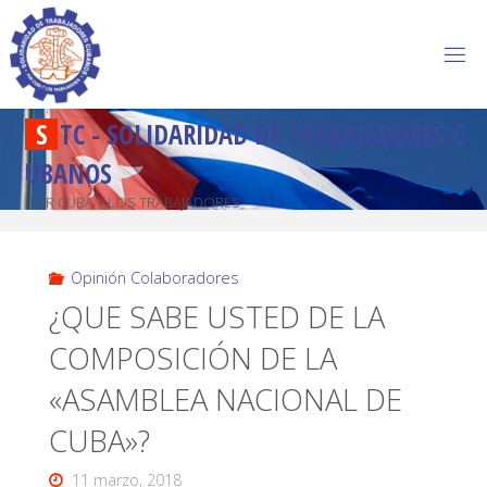
S
T
C
-
S
O
L
I
D
A
R
I
D
A
D
D
E
T
R
A
B
A
J
A
D
O
R
E
S
C
U
B
A
N
O
S
POR CUBA Y LOS TRABAJADORES
Opinión Colaboradores
¿QUE SABE USTED DE LA
COMPOSICIÓN DE LA
«ASAMBLEA NACIONAL DE
CUBA»?
11 marzo, 2018