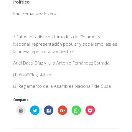
Político
Raúl Fernández Rivero.
*Datos estadísticos tomados de: “Asamblea
Nacional, representación popular y socialismo: así es
la nueva legislatura por dentro”
Ariel Dacal Díaz y Julio Antonio Fernández Estrada
(1)
El ABC
legislativo.
(2) Reglamento de la Asamblea Nacional? de Cuba
Comparte:
H
H
H
H
H
H
a
a
a
a
a
a
z
z
z
z
z
z
c
c
c
c
c
c
l
l
l
l
l
l
i
i
i
i
i
i
c
c
c
c
c
c