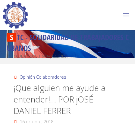
S
T
C
-
S
O
L
I
D
A
R
I
D
A
D
D
E
T
R
A
B
A
J
A
D
O
R
E
S
C
U
B
A
N
O
S
POR CUBA Y LOS TRABAJADORES
Opinión Colaboradores
¡Que alguien me ayude a
entender!… POR jOSÉ
DANIEL FERRER
16 octubre, 2018