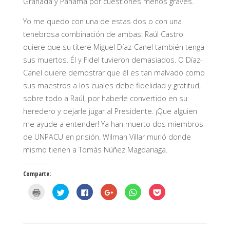
Granada y Panamá por cuestiones menos graves.
Yo me quedo con una de estas dos o con una
tenebrosa combinación de ambas: Raúl Castro
quiere que su títere Miguel Díaz-Canel también tenga
sus muertos. Él y Fidel tuvieron demasiados. O Díaz-
Canel quiere demostrar que él es tan malvado como
sus maestros a los cuales debe fidelidad y gratitud,
sobre todo a Raúl, por haberle convertido en su
heredero y dejarle jugar al Presidente. ¡Que alguien
me ayude a entender! Ya han muerto dos miembros
de UNPACU en prisión. Wilman Villar murió donde
mismo tienen a Tomás Núñez Magdariaga.
Comparte:
H
H
H
H
H
H
a
a
a
a
a
a
z
z
z
z
z
z
c
c
c
c
c
c
l
l
l
l
l
l
i
i
i
i
i
i
c
c
c
c
c
c