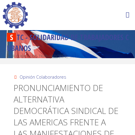
S
T
C
-
S
O
L
I
D
A
R
I
D
A
D
D
E
T
R
A
B
A
J
A
D
O
R
E
S
C
U
B
A
N
O
S
POR CUBA Y LOS TRABAJADORES
Opinión Colaboradores
PRONUNCIAMIENTO DE
ALTERNATIVA
DEMOCRÁTICA SINDICAL DE
LAS AMERICAS FRENTE A
LAS MANIFESTACIONES DE