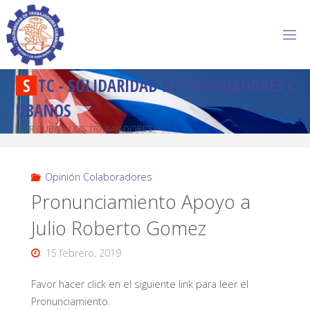
S
T
C
-
S
O
L
I
D
A
R
I
D
A
D
D
E
T
R
A
B
A
J
A
D
O
R
E
S
C
U
B
A
N
O
S
POR CUBA Y LOS TRABAJADORES
Opinión Colaboradores
Pronunciamiento Apoyo a
Julio Roberto Gomez
15 febrero, 2019
Favor hacer click en el siguiente link para leer el
Pronunciamiento.