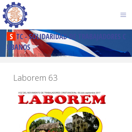
S
T
C
-
S
O
L
I
D
A
R
I
D
A
D
D
E
T
R
A
B
A
J
A
D
O
R
E
S
C
U
B
A
N
O
S
POR CUBA Y LOS TRABAJADORES
Laborem 63