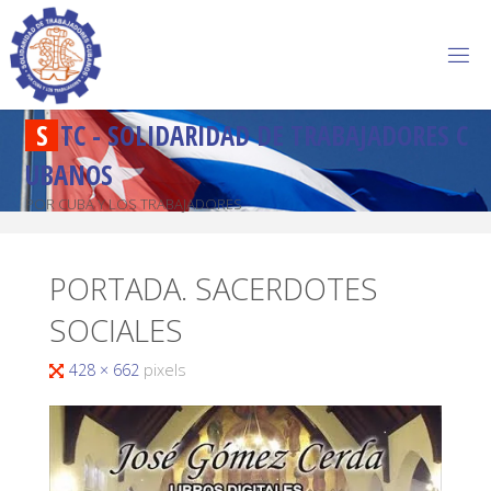
S
T
C
-
S
O
L
I
D
A
R
I
D
A
D
D
E
T
R
A
B
A
J
A
D
O
R
E
S
C
U
B
A
N
O
S
POR CUBA Y LOS TRABAJADORES
PORTADA. SACERDOTES
SOCIALES
428 × 662
pixels