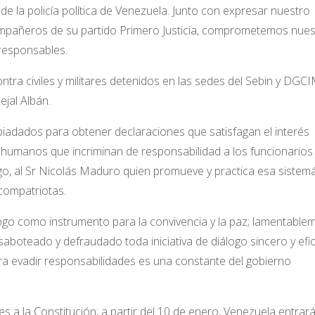
e la policía política de Venezuela. Junto con expresar nuestro
 compañeros de su partido Primero Justicia, comprometemos nues
 responsables.
ntra civiles y militares detenidos en las sedes del Sebin y DGC
jal Albán.
iadados para obtener declaraciones que satisfagan el interés
s humanos que incriminan de responsabilidad a los funcionarios
ego, al Sr Nicolás Maduro quien promueve y practica esa sistemá
 compatriotas.
ogo como instrumento para la convivencia y la paz; lamentable
boteado y defraudado toda iniciativa de diálogo sincero y efi
ra evadir responsabilidades es una constante del gobierno
a la Constitución; a partir del 10 de enero, Venezuela entrar