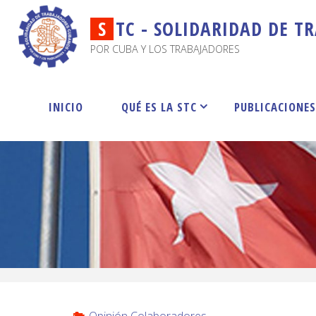
S
T
C
-
S
O
L
I
D
A
R
I
D
A
D
D
E
T
R
POR CUBA Y LOS TRABAJADORES
INICIO
QUÉ ES LA STC
PUBLICACIONE