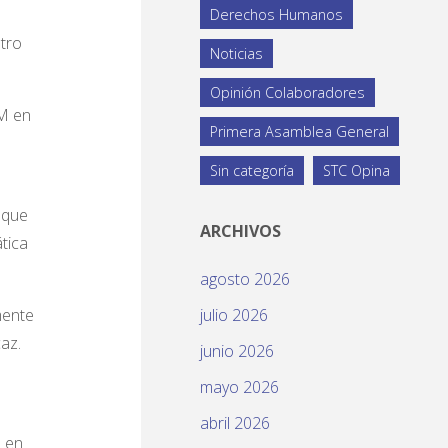
Derechos Humanos
tro
Noticias
Opinión Colaboradores
IM en
Primera Asamblea General
Sin categoría
STC Opina
 que
ARCHIVOS
tica
agosto 2026
mente
julio 2026
caz.
junio 2026
mayo 2026
abril 2026
á en