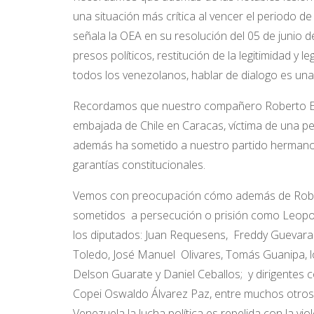
una situación más crítica al vencer el periodo d
señala la OEA en su resolución del 05 de junio d
presos políticos, restitución de la legitimidad y l
todos los venezolanos, hablar de dialogo es una 
Recordamos que nuestro compañero Roberto Enrí
embajada de Chile en Caracas, víctima de una p
además ha sometido a nuestro partido hermano Co
garantías constitucionales.
Vemos con preocupación cómo además de Roberto
sometidos a persecución o prisión como Leopol
los diputados: Juan Requesens, Freddy Guevara (
Toledo, José Manuel Olivares, Tomás Guanipa, 
Delson Guarate y Daniel Ceballos; y dirigentes 
Copei Oswaldo Álvarez Paz, entre muchos otros v
Venezuela la lucha política es repelida con la vio