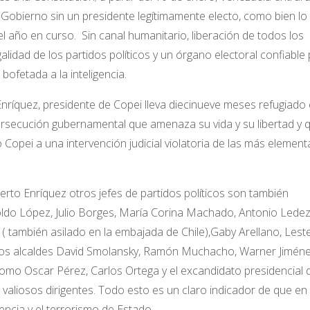
e Gobierno sin un presidente legítimamente electo, como bien lo
el año en curso. Sin canal humanitario, liberación de todos los
egalidad de los partidos políticos y un órgano electoral confiable
bofetada a la inteligencia.
quez, presidente de Copei lleva diecinueve meses refugiado 
ersecución gubernamental que amenaza su vida y su libertad y 
pei a una intervención judicial violatoria de las más element
 Enríquez otros jefes de partidos políticos son también
do López, Julio Borges, María Corina Machado, Antonio Lede
 también asilado en la embajada de Chile),Gaby Arellano, Lest
los alcaldes David Smolansky, Ramón Muchacho, Warner Jiméne
como Oscar Pérez, Carlos Ortega y el excandidato presidencial 
aliosos dirigentes. Todo esto es un claro indicador de que en
lencia y el terrorismo de Estado.