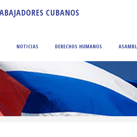
A
B
A
J
A
D
O
R
E
S
C
U
B
A
N
O
S
S
NOTICIAS
DERECHOS HUMANOS
ASAMBL