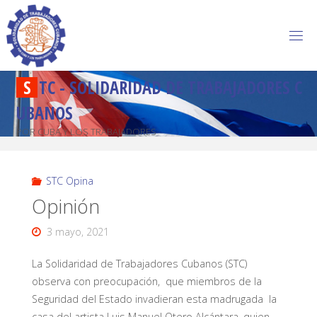
S
T
C
-
S
O
L
I
D
A
R
I
D
A
D
D
E
T
R
A
B
A
J
A
D
O
R
E
S
C
U
B
A
N
O
S
POR CUBA Y LOS TRABAJADORES
STC Opina
Opinión
3 mayo, 2021
La Solidaridad de Trabajadores Cubanos (STC)
observa con preocupación, que miembros de la
Seguridad del Estado invadieran esta madrugada la
casa del artista Luis Manuel Otero Alcántara, quien