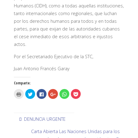
Humanos (CIDH), como a todas aquellas instituciones,
tanto internacionales como regionales, que luchan
por los derechos humanos para todos y en todas
partes, para que exijan de las autoridades cubanos
el cese inmediato de esos arbitrarios e injustos
actos.
Por el Secretariado Ejecutivo de la STC,
Juan Antonio Francés Garay
Comparte:
H
H
H
H
H
H
a
a
a
a
a
a
z
z
z
z
z
z
c
c
c
c
c
c
l
l
l
l
l
l
i
i
i
i
i
i
c
c
c
c
c
c
p
p
p
p
p
p
DENUNCIA URGENTE
a
a
a
a
a
a
r
r
r
r
r
r
a
a
a
a
a
a
Carta Abierta Las Naciones Unidas para los
i
c
c
c
c
c
m
o
o
o
o
o