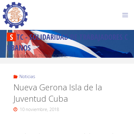
S
T
C
-
S
O
L
I
D
A
R
I
D
A
D
D
E
T
R
A
B
A
J
A
D
O
R
E
S
C
U
B
A
N
O
S
POR CUBA Y LOS TRABAJADORES
Noticias
Nueva Gerona Isla de la
Juventud Cuba
10 noviembre, 2018