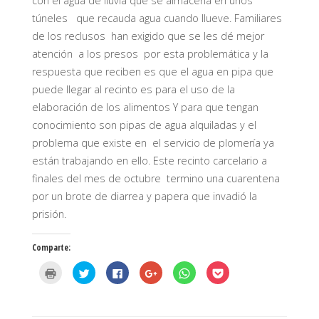
con el agua de lluvia que se almacena en unos
túneles que recauda agua cuando llueve. Familiares
de los reclusos han exigido que se les dé mejor
atención a los presos por esta problemática y la
respuesta que reciben es que el agua en pipa que
puede llegar al recinto es para el uso de la
elaboración de los alimentos Y para que tengan
conocimiento son pipas de agua alquiladas y el
problema que existe en el servicio de plomería ya
están trabajando en ello. Este recinto carcelario a
finales del mes de octubre termino una cuarentena
por un brote de diarrea y papera que invadió la
prisión.
Comparte:
H
H
H
H
H
H
a
a
a
a
a
a
z
z
z
z
z
z
c
c
c
c
c
c
l
l
l
l
l
l
i
i
i
i
i
i