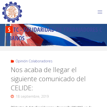
S
T
C
-
S
O
L
I
D
A
R
I
D
A
D
D
E
T
R
A
B
A
J
A
D
O
R
E
S
C
U
B
A
N
O
S
POR CUBA Y LOS TRABAJADORES
Opinión Colaboradores
Nos acaba de llegar el
siguiente comunicado del
CELIDE:
18 septiembre, 2019