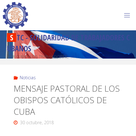
S
T
C
-
S
O
L
I
D
A
R
I
D
A
D
D
E
T
R
A
B
A
J
A
D
O
R
E
S
C
U
B
A
N
O
S
POR CUBA Y LOS TRABAJADORES
Noticias
MENSAJE PASTORAL DE LOS
OBISPOS CATÓLICOS DE
CUBA
30 octubre, 2018