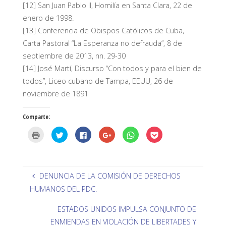
[12] San Juan Pablo II, Homilía en Santa Clara, 22 de
enero de 1998.
[13] Conferencia de Obispos Católicos de Cuba,
Carta Pastoral “La Esperanza no defrauda”, 8 de
septiembre de 2013, nn. 29-30
[14] José Martí, Discurso “Con todos y para el bien de
todos”, Liceo cubano de Tampa, EEUU, 26 de
noviembre de 1891
Comparte:
H
H
H
H
H
H
a
a
a
a
a
a
z
z
z
z
z
z
c
c
c
c
c
c
l
l
l
l
l
l
i
i
i
i
i
i
c
c
c
c
c
c
p
p
p
p
p
p
DENUNCIA DE LA COMISIÓN DE DERECHOS
a
a
a
a
a
a
r
r
r
r
r
r
HUMANOS DEL PDC.
a
a
a
a
a
a
i
c
c
c
c
c
m
o
o
o
o
o
ESTADOS UNIDOS IMPULSA CONJUNTO DE
p
m
m
m
m
m
r
p
p
p
p
p
ENMIENDAS EN VIOLACIÓN DE LIBERTADES Y
i
a
a
a
a
a