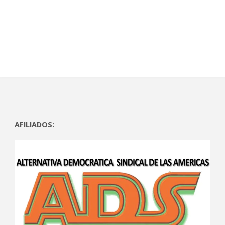
)
a
)
a
)
)
AFILIADOS: