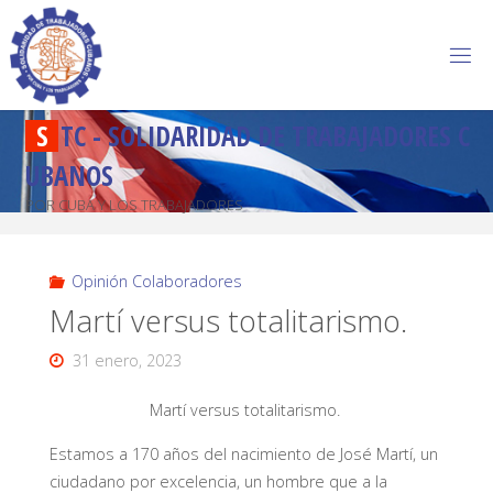
S
T
C
-
S
O
L
I
D
A
R
I
D
A
D
D
E
T
R
A
B
A
J
A
D
O
R
E
S
C
U
B
A
N
O
S
POR CUBA Y LOS TRABAJADORES
Opinión Colaboradores
Martí versus totalitarismo.
31 enero, 2023
Martí versus totalitarismo.
Estamos a 170 años del nacimiento de José Martí, un
ciudadano por excelencia, un hombre que a la