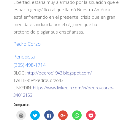
Libertad, estaría muy alarmado por la situación que el
espacio geográfico al que llamó Nuestra América
está enfrentando en el presente, crisis que en gran
medida es inducida por el régimen que ha
pretendido plagiar sus enseñanzas.
Pedro Corzo
Periodista
(305) 498-1714
BLOG:
http://pedroc1943.blogspot.com/
TWITTER:
@PedroCorzo43
LINKEDIN:
https://www.linkedin.com/in/pedro-corzo-
34012153
Comparte:
H
H
H
H
H
H
a
a
a
a
a
a
z
z
z
z
z
z
c
c
c
c
c
c
l
l
l
l
l
l
i
i
i
i
i
i