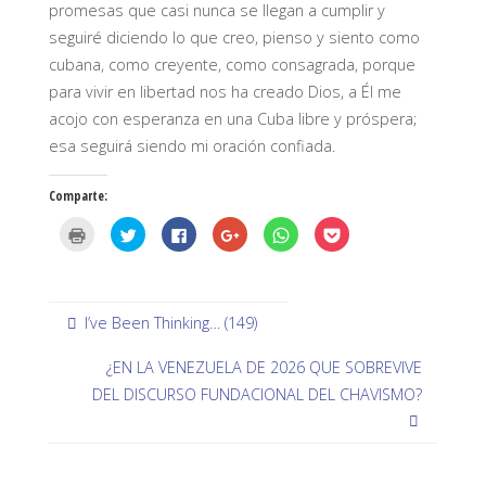
promesas que casi nunca se llegan a cumplir y
seguiré diciendo lo que creo, pienso y siento como
cubana, como creyente, como consagrada, porque
para vivir en libertad nos ha creado Dios, a Él me
acojo con esperanza en una Cuba libre y próspera;
esa seguirá siendo mi oración confiada.
Comparte:
H
H
H
H
H
H
a
a
a
a
a
a
z
z
z
z
z
z
c
c
c
c
c
c
l
l
l
l
l
l
i
i
i
i
i
i
c
c
c
c
c
c
p
p
p
p
p
p
I’ve Been Thinking… (149)
a
a
a
a
a
a
r
r
r
r
r
r
a
a
a
a
a
a
¿EN LA VENEZUELA DE 2026 QUE SOBREVIVE
i
c
c
c
c
c
m
o
o
o
o
o
DEL DISCURSO FUNDACIONAL DEL CHAVISMO?
p
m
m
m
m
m
r
p
p
p
p
p
i
a
a
a
a
a
m
r
r
r
r
r
i
t
t
t
t
t
r
i
i
i
i
i
(
r
r
r
r
r