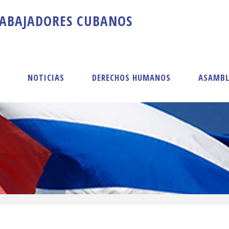
A
B
A
J
A
D
O
R
E
S
C
U
B
A
N
O
S
S
NOTICIAS
DERECHOS HUMANOS
ASAMBL