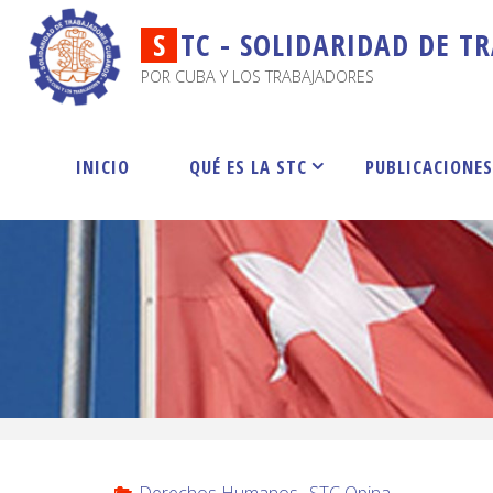
S
T
C
-
S
O
L
I
D
A
R
I
D
A
D
D
E
T
R
POR CUBA Y LOS TRABAJADORES
INICIO
QUÉ ES LA STC
PUBLICACIONE