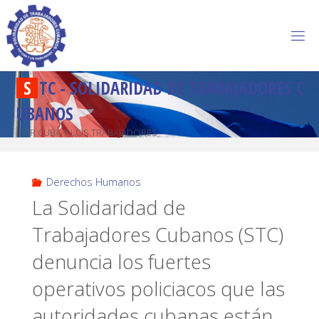
S
T
C
-
S
O
L
I
D
A
R
I
D
A
D
D
E
T
R
A
B
A
J
A
D
O
R
E
S
C
U
B
A
N
O
S
POR CUBA Y LOS TRABAJADORES
Derechos Humanos
La Solidaridad de
Trabajadores Cubanos (STC)
denuncia los fuertes
operativos policiacos que las
autoridades cubanas están