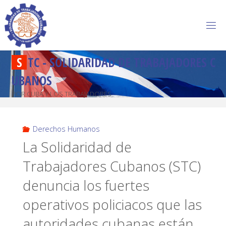
S
T
C
-
S
O
L
I
D
A
R
I
D
A
D
D
E
T
R
A
B
A
J
A
D
O
R
E
S
C
U
B
A
N
O
S
POR CUBA Y LOS TRABAJADORES
Derechos Humanos
La Solidaridad de
Trabajadores Cubanos (STC)
denuncia los fuertes
operativos policiacos que las
autoridades cubanas están