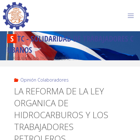
S
T
C
-
S
O
L
I
D
A
R
I
D
A
D
D
E
T
R
A
B
A
J
A
D
O
R
E
S
C
U
B
A
N
O
S
POR CUBA Y LOS TRABAJADORES
Opinión Colaboradores
LA REFORMA DE LA LEY
ORGANICA DE
HIDROCARBUROS Y LOS
TRABAJADORES
PETROLEROS